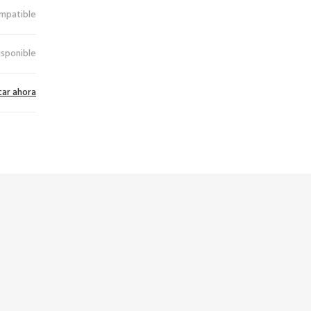
mpatible
isponible
car ahora