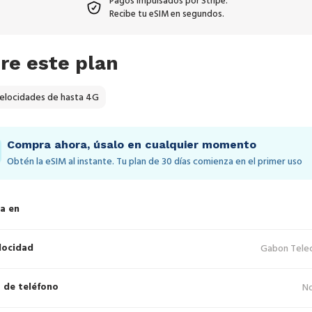
Pagos impulsados por Stripe.
Recibe tu eSIM en segundos.
re este plan
elocidades de hasta 4G
Compra ahora, úsalo en cualquier momento
Obtén la eSIM al instante. Tu plan de 30 días comienza en el primer uso
a en
locidad
Gabon Tele
 de teléfono
No