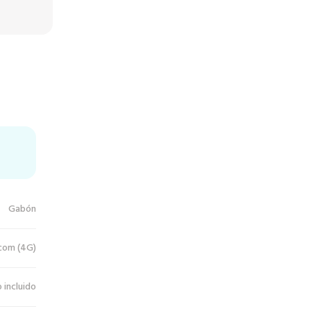
Gabón
com (4G)
 incluido