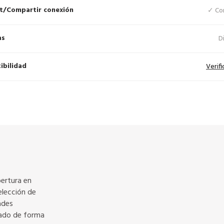
t/Compartir conexión
✓ Co
as
D
ibilidad
Verifi
bertura en
elección de
ades
tado de forma